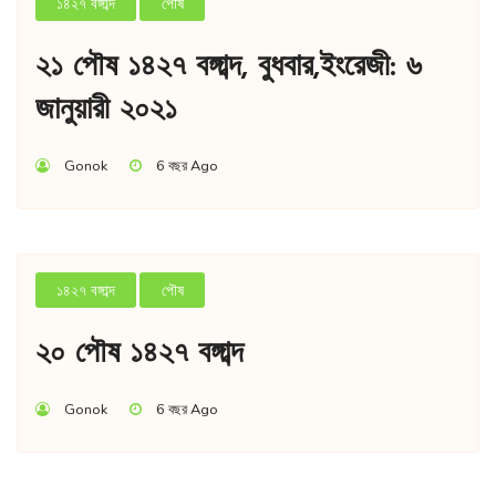
১৪২৭ বঙ্গাব্দ
পৌষ
২১ পৌষ ১৪২৭ বঙ্গাব্দ, বুধবার,ইংরেজী: ৬
জানুয়ারী ২০২১
Gonok
6 বছর Ago
১৪২৭ বঙ্গাব্দ
পৌষ
২০ পৌষ ১৪২৭ বঙ্গাব্দ
Gonok
6 বছর Ago