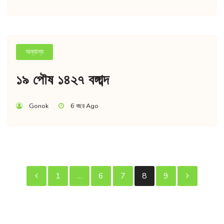
অন্যান্য
১৯ পৌষ ১৪২৭ বঙ্গাব্দ
Gonok
6 বছর Ago
পোস্ট
1
…
6
7
8
9
পেজিনেশন