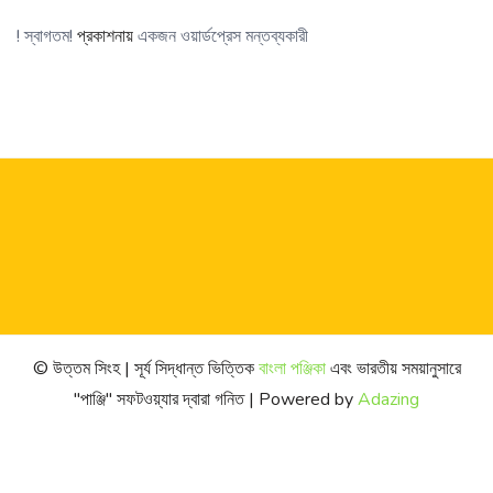
! স্বাগতম!
প্রকাশনায়
একজন ওয়ার্ডপ্রেস মন্তব্যকারী
© উত্তম সিংহ | সূর্য সিদ্ধান্ত ভিত্তিক
বাংলা পঞ্জিকা
এবং ভারতীয় সময়ানুসারে
"পাঞ্জি" সফটওয়্যার দ্বারা গনিত | Powered by
Adazing