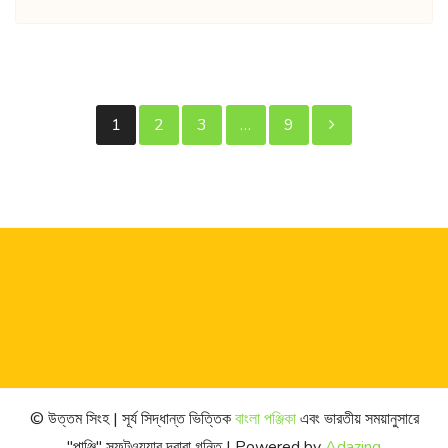
পোস্ট
1
2
3
…
9
পেজিনেশন
© উত্তম সিংহ | সূর্য সিদ্ধান্ত ভিত্তিক
বাংলা পঞ্জিকা
এবং ভারতীয় সময়ানুসারে
"পাঞ্জি" সফটওয়্যার দ্বারা গনিত | Powered by
Adazing