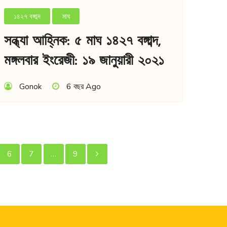
১৪২৭ বঙ্গাব্দ
মাঘ
সন্ধ্যা আহ্নিক: ৫ মাঘ ১৪২৭ বঙ্গাব্দ,
মঙ্গলবার ইংরেজী: ১৯ জানুয়ারী ২০২১
Gonok
6 বছর Ago
স্ট
6
7
…
9
েজিনেশন