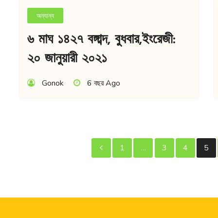
অন্যান্য
৬ মাঘ ১৪২৭ বঙ্গাব্দ, বুধবার,ইংরেজী:
২০ জানুয়ারী ২০২১
Gonok
6 বছর Ago
পো
1
…
3
4
5
প