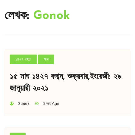
লেখক:
Gonok
১৪২৭ বঙ্গাব্দ
মাঘ
১৫ মাঘ ১৪২৭ বঙ্গাব্দ, শুক্রবার,ইংরেজী: ২৯
জানুয়ারী ২০২১
Gonok
6 বছর Ago