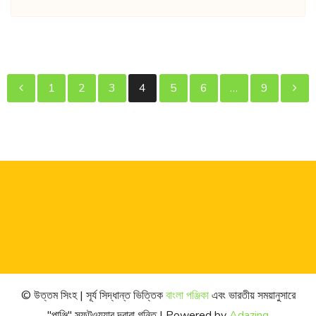
পোস্ট
1
2
3
4
5
6
…
9
পেজিনেশন
© উত্তম সিংহ | সূর্য সিদ্ধান্ত ভিত্তিক
বাংলা পঞ্জিকা
এবং ভারতীয় সময়ানুসারে
"পাঞ্জি" সফটওয়্যার দ্বারা গনিত | Powered by
Adazing