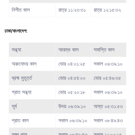
নিশীত কাল
রাত্র ১১:২৩:৩১
রাত্র ১২:১৫:৩২
ঢাকা/বাংলাদেশ:
সন্ধ্যা
আরম্ভ কাল
সমাপ্তি কাল
অরুনোদয় কাল
ভোর ০৪:০১:২৫
সকাল ০৬:৩৯:১০
ব্রহ্ম মুহূর্ত্ত
ভোর ০৪:৫৪:০০
ভোর ০৫:৪৬:৩৫
প্রাত সন্ধ্যা
ভোর ০৫:২০:১৮
সকাল ০৬:৩৯:১০
সূর্য
উদয় ০৬:৩৯:১০
অস্ত ০৫:৩১:৫৩
প্রাত কাল
সকাল ০৬:৩৯:১০
সকাল ০৮:৪৯:৪৩
সঙ্গব কাল
সকাল ০৮:৪৯:৪৩
সকাল ১১:০০:১৫