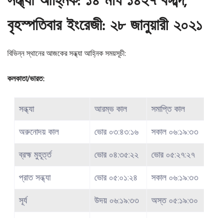
সন্ধ্যা আহ্নিক: ১৪ মাঘ ১৪২৭ বঙ্গাব্দ,
বৃহস্পতিবার ইংরেজী: ২৮ জানুয়ারী ২০২১
বিভিন্ন স্থানের আজকের সন্ধ্যা আহ্নিক সময়সূচী:
কলকাতা/ভারত:
সন্ধ্যা
আরম্ভ কাল
সমাপ্তি কাল
অরুনোদয় কাল
ভোর ০৩:৪৩:১৬
সকাল ০৬:১৯:৩৩
ব্রহ্ম মুহূর্ত্ত
ভোর ০৪:৩৫:২২
ভোর ০৫:২৭:২৭
প্রাত সন্ধ্যা
ভোর ০৫:০১:২৪
সকাল ০৬:১৯:৩৩
সূর্য
উদয় ০৬:১৯:৩৩
অস্ত ০৫:১৯:৩০