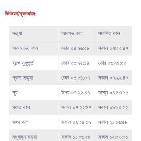
নিউইয়র্ক/যুক্তরাষ্ট্র:
সন্ধ্যা
আরম্ভ কাল
সমাপ্তি কাল
অরুনোদয় কাল
ভোর ০৪:২৬:২৮
সকাল ০৭:২২:৪৭
ব্রহ্ম মুহূর্ত্ত
ভোর ০৫:২৫:১৪
ভোর ০৬:২৪:০০
প্রাত সন্ধ্যা
ভোর ০৫:৫৪:৩৭
সকাল ০৭:২২:৪৭
সূর্য
উদয় ০৭:২২:৪৭
অস্ত ০৪:৪৩:১৫
প্রাত কাল
সকাল ০৭:২২:৪৭
সকাল ০৯:১৪:৫২
সঙ্গব কাল
সকাল ০৯:১৪:৫২
সকাল ১১:০৬:৫৮
মধ্যাহ্ন সন্ধ্যা
সকাল ১১:০৬:৫৮
সকাল ১২:০৩:০১