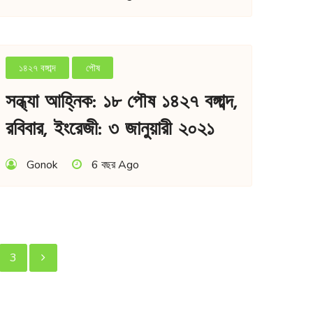
১৪২৭ বঙ্গাব্দ
পৌষ
সন্ধ্যা আহ্নিক: ১৮ পৌষ ১৪২৭ বঙ্গাব্দ,
রবিবার, ইংরেজী: ৩ জানুয়ারী ২০২১
Gonok
6 বছর Ago
স্ট
3
েজিনেশন