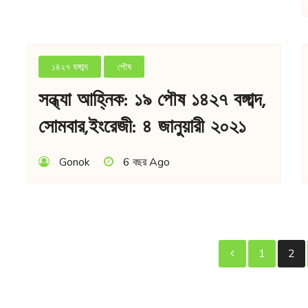
১৪২৭ বঙ্গাব্দ
পৌষ
সন্ধ্যা আহ্নিক: ১৯ পৌষ ১৪২৭ বঙ্গাব্দ,
সোমবার,ইংরেজী: ৪ জানুয়ারী ২০২১
Gonok
6 বছর Ago
পো
1
2
প