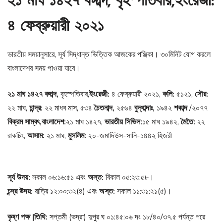
২১ মাঘ ১৪২৭ বঙ্গাব্দ, বৃহস্পতিবার,ইংরেজী:
৪ ফেব্রুয়ারী ২০২১
ভারতীয় সময়ানুসারে, সূর্য সিদ্ধান্ত ভিত্তিক আজকের পঞ্জিকা। ৩০মিনিট যোগ করলে
বাংলাদেশর সময় পাওয়া যাবে।
২১ মাঘ ১৪২৭ বঙ্গাব্দ,
বৃহস্পতিবার,
ইংরেজী:
৪ ফেব্রুয়ারী ২০২১,
কলি:
৫১২১,
সৌর:
২২ মাঘ,
চান্দ্র:
২২ মাধব মাস, ৫৩৪
চৈতনাব্দ,
২৫৬৪
বুদ্ধাব্দাঃ,
১৯৪২
শকাব্দ
/২০৭৭
বিক্রম সাম্বৎ,বাংলাদেশ:
২১ মাঘ ১৪২৭,
ভারতীয় সিভিল:
১৫ মাঘ ১৯৪২,
মৈতৈ:
২২
ৱাকচিং,
আসাম:
২১ মাঘ,
মুসলিম:
২০-জমাদিউস-সানি-১৪৪২ হিজরী
সূর্য উদয়:
সকাল ০৬:১৬:৫১ এবং
অস্ত:
বিকাল ০৫:২৩:৫৮।
চন্দ্র উদয়:
রাত্রি ১২:০০:৩২(৪) এবং
অস্ত:
সকাল ১১:৩১:২১(৫)।
কৃষ্ণ পক্ষ |তিথি:
সপ্তমী (ভদ্রা) দুপুর ঘ ০১:৪৫:০৬ দং ১৮/৪০/৩৭.৫ পর্যন্ত পরে