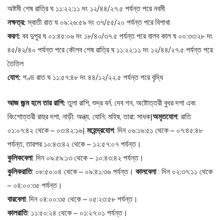
অষ্টমী শেষ রাত্রি ঘ ১১:২২:১১ দং ১২/৪৪/২৭.৫ পর্যন্ত পরে নবমী
নক্ষত্র:
স্বাতী রাত ঘ ০৯:২৬:৫৯ দং ৩৭/৫৫/২০ পর্যন্ত পরে বিশাখা
করণ:
বব দুপুর ঘ ০১:৪৫:০৬ দং ১৮/৪০/৩৭.৫ পর্যন্ত পরে বালব কাল ঘ ০০:৩৩:২৮ দং
৪৫/৪২/৪০ পর্যন্ত পরে কৌলব শেষ রাত্রি ঘ ১১:২২:১১ দং ১২/৪৪/২৭.৫ পর্যন্ত পরে
তৈতিল
যোগ:
গণ্ড রাত ঘ ১১:৫৭:৪৮ দং ৪৪/১২/২২.৫ পর্যন্ত পরে বৃদ্ধি
আজ জন্ম হলে তার রাশি:
তুলা রাশি, শুদ্র বর্ন, দেব গন, অষ্টোত্তরী বুধর দশা এবং
বিংশোত্তরী রাহুর দশা, নাড়ী: অন্ত্য, যোনি: মহিষ, তারা: সাধক|
অমৃতযোগ
: রাতি
০১:০৭:৪২ থেকে – ০৩:৪২:১৬|
মহেন্দ্রযোগ
: দিন ০৬:১৬:৫১ থেকে – ০৭:৪৫:৪৮
পর্যন্ত, তারপর ১০:৪৩:৪২ থেকে – ১২:৫৭:০৭ পর্যন্ত।
কুলিকবেলা
: দিন ০৯:৫৯:১৩ থেকে – ১০:৪৩:৪২ পর্যন্ত।
কুলিকরাতি
: ০৮:৫০:০৪ থেকে – ০৯:৪১:৩৬ পর্যন্ত।
কালবেলা
: দিন ০২:৩৭:১১ থেকে
– ০৪:০০:৩৫ পর্যন্ত।
বারবেলা
: দিন ০৪:০০:৩৫ থেকে – ০৫:২৩:৫৮ পর্যন্ত।
কালরাতি
: ১১:৫০:২৪ থেকে – ০১:২৭:০১ পর্যন্ত।