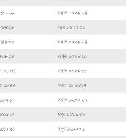
:২০:২৬
সকাল ০৭:০৮:৩৪
:১৬:২৮
ভোর ০৬:১২:৩১
৫:৪৪:৩০
সকাল ০৭:০৮:৩৪
৭:০৮:৩৪
অস্ত ০৫:১০:২০
৭:০৮:৩৪
সকাল ০৯:০৮:৫৫
৯:০৮:৫৫
সকাল ১১:০৯:১৭
১:০৯:১৭
সকাল ১২:০৯:২৭
১:০৯:১৭
দুপুর ০১:০৯:৩৮
১:৪৯:২৪
দুপুর ১২:২৯:৩১