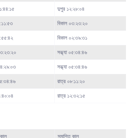
১:৪৪:১৫
দুপুর ১২:২৮:০৪
১:১১:৫৩
বিকাল ০৩:২৩:২০
১:৫৫:৪২
বিকাল ০২:৩৯:৩১
০৩:২৩:২০
সন্ধ্যা ০৫:৩৪:৪৬
০৪:২৯:০৩
সন্ধ্যা ০৫:৩৪:৪৬
 ০৫:৩৪:৪৬
রাত্র ০৮:১১:২০
১:৪০:০৪
রাত্র ১২:৩২:১৫
কাল
সমাপ্তি কাল