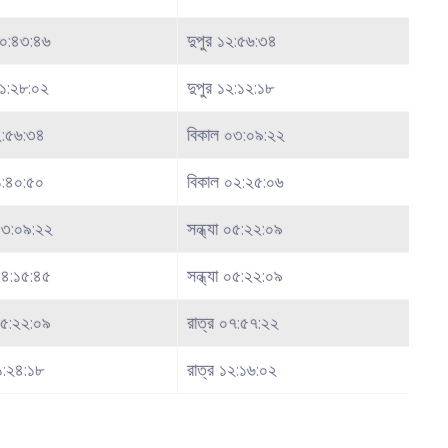
০:৪৩:৪৬
দুপুর ১২:৫৬:৩৪
১:২৮:০২
দুপুর ১২:১২:১৮
২:৫৬:৩৪
বিকাল ০৩:০৯:২২
১:৪০:৫০
বিকাল ০২:২৫:০৬
০৩:০৯:২২
সন্ধ্যা ০৫:২২:০৯
০৪:১৫:৪৫
সন্ধ্যা ০৫:২২:০৯
 ০৫:২২:০৯
রাত্র ০৭:৫৭:২২
১:২৪:১৮
রাত্র ১২:১৬:০২