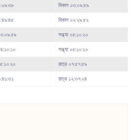
১:০৯:৩৮
বিকাল ০৩:০৯:৫৯
১:৪৯:৪৫
বিকাল ০২:২৯:৫২
০৩:০৯:৫৯
সন্ধ্যা ০৫:১০:২০
০৪:১০:১০
সন্ধ্যা ০৫:১০:২০
 ০৫:১০:২০
রাত্র ০৭:৫৭:৫৯
১:৪১:৩১
রাত্র ১২:৩৭:২৪