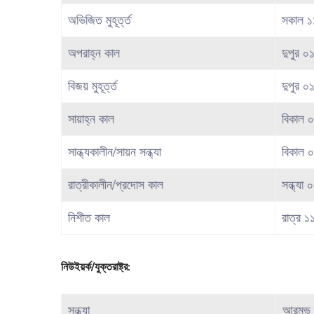
অভিজিত মুহূর্ত্ত
সকাল ১
অপরাহ্ন কাল
দুপুর ০
বিজয় মুহূর্ত্ত
দুপুর ০
সায়াহ্ন কাল
বিকাল 
সান্ধ্যকালীন/সায়ন সন্ধ্যা
বিকাল 
রাত্রীকালীন/প্রদোস কাল
সন্ধ্যা
নিশীত কাল
রাত্র ১
নিউইয়র্ক/যুক্তরাষ্ট্র:
সন্ধ্যা
আরম্ভ 