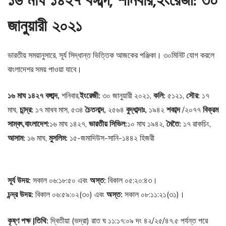
১৬ মাঘ ১৪২৭ বঙ্গাব্দ, শনিবার,ইংরেজী: ৩০
জানুয়ারী ২০২১
ভারতীয় সময়ানুসারে, সূর্য সিদ্ধান্ত ভিত্তিক আজকের পঞ্জিকা। ৩০মিনিট যোগ করলে
বাংলাদেশর সময় পাওয়া যাবে।
১৬ মাঘ ১৪২৭ বঙ্গাব্দ,
শনিবার,
ইংরেজী:
৩০ জানুয়ারী ২০২১,
কলি:
৫১২১,
সৌর:
১৭
মাঘ,
চান্দ্র:
১৭ মাধব মাস, ৫৩৪
চৈতনাব্দ,
২৫৬৪
বুদ্ধাব্দাঃ,
১৯৪২
শকাব্দ
/২০৭৭
বিক্রম
সাম্বৎ,বাংলাদেশ:
১৬ মাঘ ১৪২৭,
ভারতীয় সিভিল:
১০ মাঘ ১৯৪২,
মৈতৈ:
১৭ ৱাকচিং,
আসাম:
১৬ মাঘ,
মুসলিম:
১৫-জমাদিউস-সানি-১৪৪২ হিজরী
সূর্য উদয়:
সকাল ০৬:১৮:৫০ এবং
অস্ত:
বিকাল ০৫:২০:৪৩।
চন্দ্র উদয়:
বিকাল ০৬:৫৯:০২(৩০) এবং
অস্ত:
সকাল ০৮:১১:২১(৩১)।
কৃষ্ণ পক্ষ |তিথি:
দ্বিতীয়া (ভদ্রা) রাত ঘ ১১:১৭:০৯ দং ৪২/২৫/৪৭.৫ পর্যন্ত পরে