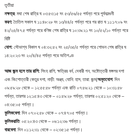
তৃতীয়া
নক্ষত্র:
মঘা শেষ রাত্রি ঘ ০৩:৫৩:১৫ দং ৫৩/৫৬/৫৫ পর্যন্ত পরে পূর্বফাল্গুনী
করণ:
তৈতিল সকাল ঘ ১১:৪৮:২৮ দং ১৩/৪৪/৫ পর্যন্ত পরে গর রাত ঘ ১১:১৭:০৯ দং
৪২/২৫/৪৭.৫ পর্যন্ত পরে বণিজ শেষ রাত্রি ঘ ১০:৩৯:২১ দং ১০/৫২/১০ পর্যন্ত পরে
বিষ্টি
যোগ:
সৌভাগ্য বিকাল ঘ ০৪:৩২:৫২ দং ২৫/৩৫/৫ পর্যন্ত পরে শোভন শেষ রাত্রি ঘ
১৪:২০:২৩ দং ২০/৪/৪৫ পর্যন্ত পরে অতিগণ্ড
আজ জন্ম হলে তার রাশি:
সিংহ রাশি, ক্ষত্রিয় বর্ন, দেবারী গন, অষ্টোত্তরী মঙ্গলর দশা
এবং বিংশোত্তরী কেতুর দশা, নাড়ী: অন্ত্য, যোনি: হাস, তারা: জন্ম|
অমৃতযোগ
: দিন
০৯:৫৯:২৮ থেকে – ১২:৫৫:৫৮ পর্যন্ত এবং রাতি ০৭:৫৬:২১ থেকে – ১০:৩১:৫৮
পর্যন্ত, তারপর ১২:১৫:৪৩ থেকে – ০১:৫৯:২৮ পর্যন্ত, তারপর ০২:৫১:২০ থেকে –
০৪:৩৫:০৫ পর্যন্ত।
কুলিকবেলা
: দিন ০৭:০২:৫৮ থেকে – ০৭:৪৭:০৫ পর্যন্ত।
কুলিকরাতি
: ০৫:২০:৪৩ থেকে – ০৬:১২:৩৬ পর্যন্ত।
বারবেলা
: দিন ০১:১২:৩১ থেকে – ০২:৩৫:১৫ পর্যন্ত।